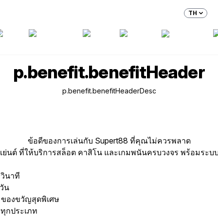
TH
event
slot
sportsbook
togel
fishing
p.benefit.benefitHeader
p.benefit.benefitHeaderDesc
ข้อดีของการเล่นกับ Supert88 ที่คุณไม่ควรพลาด
เอเย่นต์ ที่ให้บริการสล็อต คาสิโน และเกมพนันครบวงจร พร้อมระ
วินาที
วัน
มของขวัญสุดพิเศษ
รทุกประเภท