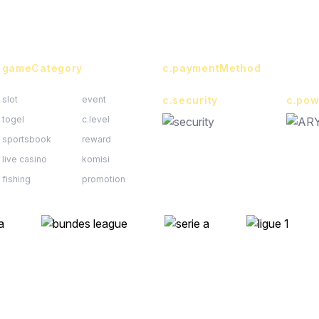
gameCategory
c.paymentMethod
slot
event
c.security
c.pow
togel
c.level
sportsbook
reward
live casino
komisi
fishing
promotion
©
b.copyright